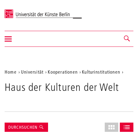
Universität der Künste Berlin
Navigation
Navigation &
ein-/ausblenden
Suche
Aktuelle
Home
Universität
Kooperationen
Kulturinstitutionen
Position
Haus der Kulturen der Welt
auf
der
Webseite
Suche
Layout
DURCHSUCHEN
des
ALS GRID AN
ALS L