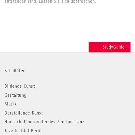
entstanden sind. Lassen Sie sich überraschen.
StudyGuide
Weitere
Fakultäten
Informationen
Bildende Kunst
Gestaltung
Musik
Darstellende Kunst
Hochschulübergreifendes Zentrum Tanz
Jazz Institut Berlin