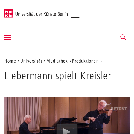
Universität der Künste Berlin
Navigation
Navigation &
ein-/ausblenden
Suche
Aktuelle
Home
Universität
Mediathek
Produktionen
Position
Liebermann spielt Kreisler
auf
der
Webseite