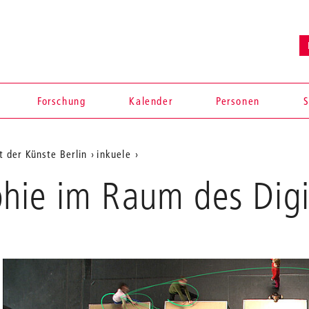
Forschung
Kalender
Personen
S
t der Künste Berlin
inkuele
Tanz/Choreographie
hie im Raum des Digi
im
Raum
des
Digitalen
en