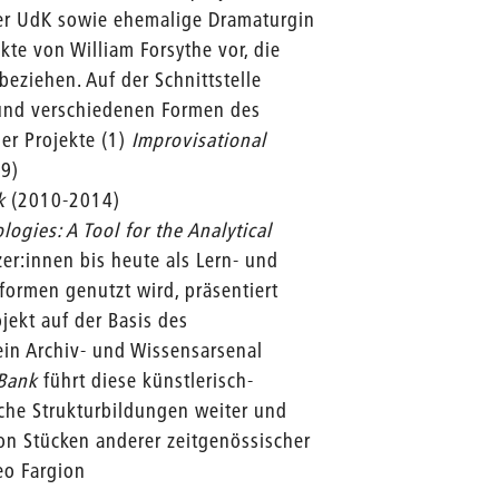
 der UdK sowie ehemalige Dramaturgin
kte von William Forsythe vor, die
eziehen. Auf der Schnittstelle
und verschiedenen Formen des
er Projekte (1)
Improvisational
9)
k
(2010-2014)
ologies:
A Tool for the Analytical
r:innen bis heute als Lern- und
ormen genutzt wird, präsentiert
jekt auf der Basis des
ein Archiv- und Wissensarsenal
Bank
führt diese künstlerisch-
che Strukturbildungen weiter und
von Stücken anderer zeitgenössischer
eo Fargion