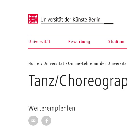
Universität der Künste Berlin
Universität
Bewerbung
Studium
Navigation &
Aktuelle
Home
Universität
Online-Lehre an der Universitä
Suche
Position
Tanz/Choreograp
auf
der
Webseite
Weiterempfehlen
Seite per E-Mail weiterempfehlen
Seite auf Facebook weiterempfehl