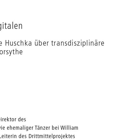
italen
e Huschka über transdisziplinäre
orsythe
Direktor des
ie ehemaliger Tänzer bei William
. Leiterin des Drittmittelprojektes