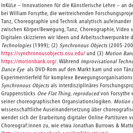
InKüLe – Innovationen für die Künstlerische Lehre – an
bei William Forsythe, die weitreichenden Forschungsproje
Tanz, Choreographie und Technik analytisch aufeinander b
zwischen Körper/Bewegung, Tanz, Choreographie, Video 
Digitalen skizzieren wir Ideen und Arbeitsschwerpunkte d
Technologies
(1999); (2)
Synchronous Objects
(2005-200
https://synchronousobjects.osu.edu/
und (3)
Motion Ban
https://motionbank.org/
. Während
Improvisational Techn
Dance Eye
als DVD-Rom auf den Markt kam und von Tänze
Experimentierfeld für komplexe Bewegungsorganisationsf
Synchronous Objects
als interdisziplinäres Forschungspro
Gruppenstücks
One Flat Thing, reproduced
von Forsythe 
seiner choreographischen Organsiationslogiken.
Motion 
wissenschaftliche Auseinandersetzung über choreografis
wendet sich der Erarbeitung digitaler Online-Partituren 
Choreograf:innen zu, wie etwa Jonathan Burrows & Matt