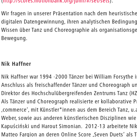
(
http://scores.motionbank.org/jbmf/#/set/sets
).
Wir fragen in unserer Präsentation nach dem heuristisc
digitalen Datengewinnung, ihren analytischen Bedingun
Wissen über Tanz und Choreographie als organisationsg
Bewegung.
Nik Haffner
Nik Haffner war 1994 -2000 Tänzer bei William Forsythe im
Anschluss als freischaffender Tänzer und Choreograph und
Direktor des Hochschulübergreifenden Zentrums Tanz (HZ
Als Tänzer und Choreograph realisierte er kollaborative
‚commerce‘, mit Künstler*innen aus dem Bereich Tanz, u.a
Weber, sowie aus anderen künstlerischen Disziplinen wie
Kapuściński und Harout Simonian. 2012-13 arbeitete Ni
Matteo Fargion an deren Online Score ‚Seven Duets’ als 