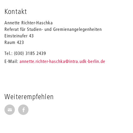
Kontakt
Annette Richter-Haschka
Referat für Studien- und Gremienangelegenheiten
Einsteinufer 43
Raum 423
Tel.: (030) 3185 2439
_
E-Mail:
annette.richter-haschka
@intra.udk-berlin.de
Weiterempfehlen
Seite per E-Mail weiterempfehlen
Seite auf Facebook weiterempfehlen