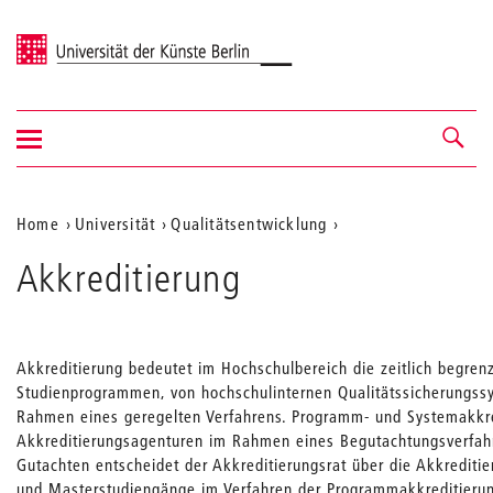
Universität der Künste Berlin
Navigation
Navigation &
ein-/ausblenden
Suche
Aktuelle
Home
Universität
Qualitätsentwicklung
Position
Akkreditierung
auf
der
Webseite
Akkreditierung bedeutet im Hochschulbereich die zeitlich begren
Studienprogrammen, von hochschulinternen Qualitätssicherungss
Rahmen eines geregelten Verfahrens. Programm- und Systemakkr
Akkreditierungsagenturen im Rahmen eines Begutachtungsverfahr
Gutachten entscheidet der Akkreditierungsrat über die Akkrediti
und Masterstudiengänge im Verfahren der Programmakkreditierun