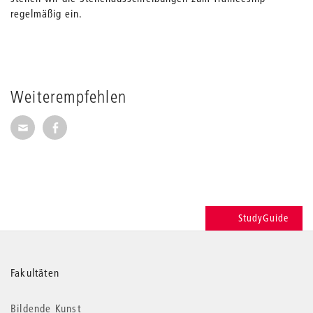
regelmäßig ein.
Weiterempfehlen
Seite per E-Mail weiterempfehlen
Seite auf Facebook weiterempfehlen
StudyGuide
Weitere
Fakultäten
Informationen
Bildende Kunst