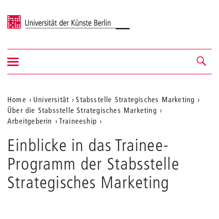
Universität der Künste Berlin
Navigation
Navigation &
ein-/ausblenden
Suche
Aktuelle
Home
Universität
Stabsstelle Strategisches Marketing
Über die Stabsstelle Strategisches Marketing
Position
Arbeitgeberin
Traineeship
auf
Einblicke in das Trainee-
der
Programm der Stabsstelle
Webseite
Strategisches Marketing