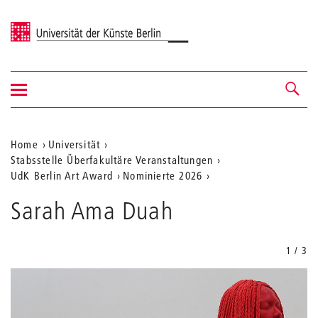
Universität der Künste Berlin
Navigation
Navigation &
ein-/ausblenden
Suche
Aktuelle
Home
Universität
Stabsstelle Überfakultäre Veranstaltungen
Position
UdK Berlin Art Award
Nominierte 2026
auf
Sarah Ama Duah
der
Webseite
1 / 3