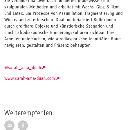
Sie verbindet handwerklich fundiertes Modewissen mit
skulpturalen Methoden und arbeitet mit Wachs, Gips, Silikon
und Latex, um Prozesse von Assimilation, Fragmentierung und
Widerstand zu erforschen. Duah materialisiert Reflexionen
durch greifbare Objekte und künstlerische Szenarien und
macht afrodiasporische Erinnerungskulturen sichtbar. Ihre
Arbeiten untersuchen, wie afrodiasporische Identitäten Raum
navigieren, gestalten und Präsenz behaupten.
@sarah_ama_duah
www.sarah-ama-duah.com
Weiterempfehlen
Seite per E-Mail weiterempfehlen
Seite auf Facebook weiterempfehlen