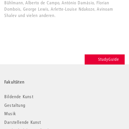
Bühlmann, Alberto de Campo, António Damásio, Florian
Dombois, George Lewis, Arlette-Louise Ndakoze, Avinoam
Shalev und vielen anderen.
StudyGuide
Weitere
Fakultäten
Informationen
Bildende Kunst
Gestaltung
Musik
Darstellende Kunst