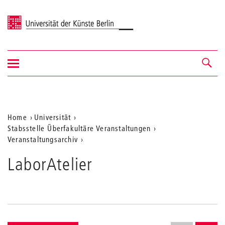
Universität der Künste Berlin
Navigation
Navigation &
ein-/ausblenden
Suche
Aktuelle
Home
Universität
Stabsstelle Überfakultäre Veranstaltungen
Position
Veranstaltungsarchiv
auf
LaborAtelier
der
Webseite