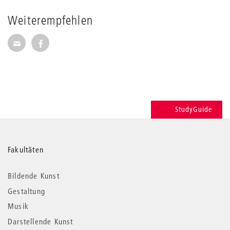
Weiterempfehlen
Seite per E-Mail weiterempfehlen
Seite auf Facebook weiterempfehlen
StudyGuide
Weitere
Fakultäten
Informationen
Bildende Kunst
Gestaltung
Musik
Darstellende Kunst