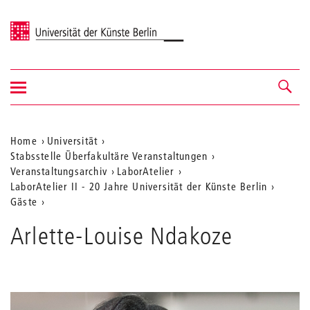
Universität der Künste Berlin
Navigation
Navigation &
ein-/ausblenden
Suche
Aktuelle
Home
Universität
Stabsstelle Überfakultäre Veranstaltungen
Position
Veranstaltungsarchiv
LaborAtelier
auf
LaborAtelier II - 20 Jahre Universität der Künste Berlin
Gäste
der
Webseite
Arlette-Louise Ndakoze