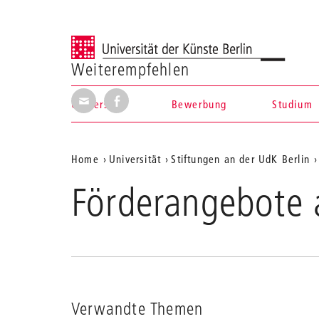
Universität der Künste Berlin
Weiterempfehlen
Seite per E-Mail weiterempfehlen
Seite auf Facebook weiterempfehl
Universität
Bewerbung
Studium
Navigation &
Aktuelle
Home
Universität
Stiftungen an der UdK Berlin
Suche
Position
Förderangebote 
auf
der
Webseite
Verwandte Themen