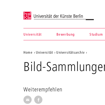
Universität der Künste Berlin
Universität
Bewerbung
Studium
Navigation &
Aktuelle
Home
Universität
Universitätsarchiv
Suche
Position
Bild-Sammlunge
auf
der
Webseite
Weiterempfehlen
Seite per E-Mail weiterempfehlen
Seite auf Facebook weiterempfehl