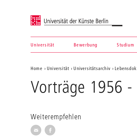
Universität der Künste Berlin
Universität
Bewerbung
Studium
Navigation &
Aktuelle
Home
Universität
Universitätsarchiv
Lebensdok
Suche
Position
Vorträge 1956 -
auf
der
Webseite
Weiterempfehlen
Seite per E-Mail weiterempfehlen
Seite auf Facebook weiterempfehl