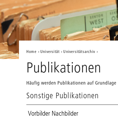
Aktuelle
Home
Universität
Universitätsarchiv
Position
Publikationen
auf
der
Häufig werden Publikationen auf Grundlage un
Webseite
Sonstige Publikationen
Vorbilder Nachbilder