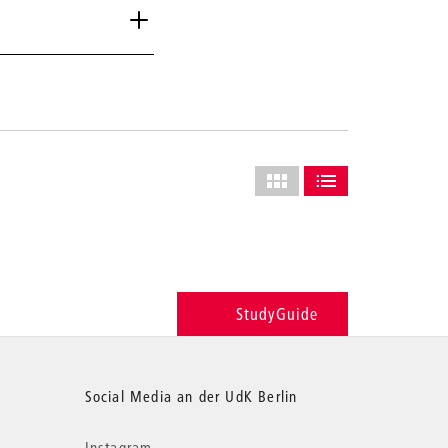
Layout
des
ALS GRID ANZEIGEN (VOLL
ALS LISTE ANZEIGE
Grids
anpassen
StudyGuide
Social Media an der UdK Berlin
Instagram