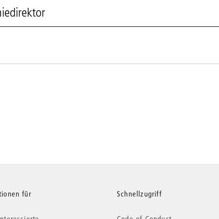
iedirektor
tionen für
Schnellzugriff
nteressierte
Code of Conduct