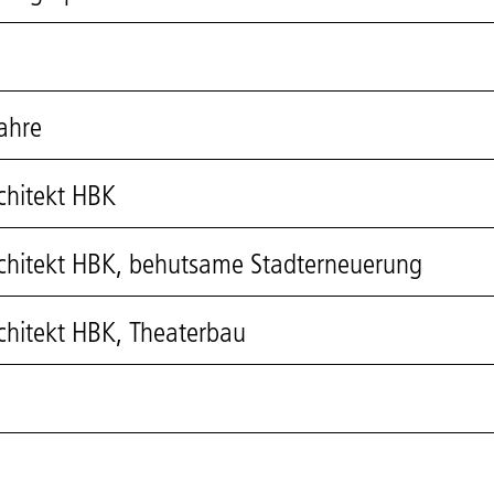
ahre
chitekt HBK
rchitekt HBK, behutsame Stadterneuerung
chitekt HBK, Theaterbau