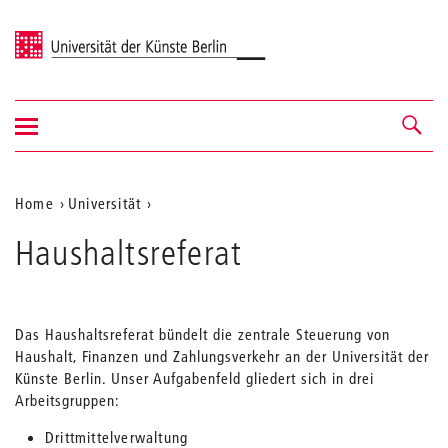
Universität der Künste Berlin
Navigation
Navigation &
ein-/ausblenden
Suche
Aktuelle
Home
Universität
Position
Haushaltsreferat
auf
der
Webseite
Das Haushaltsreferat bündelt die zentrale Steuerung von
Haushalt, Finanzen und Zahlungsverkehr an der Universität der
Künste Berlin. Unser Aufgabenfeld gliedert sich in drei
Arbeitsgruppen:
Drittmittelverwaltung