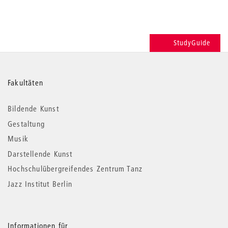
StudyGuide
Weitere
Fakultäten
Informationen
Bildende Kunst
Gestaltung
Musik
Darstellende Kunst
Hochschulübergreifendes Zentrum Tanz
Jazz Institut Berlin
Informationen für