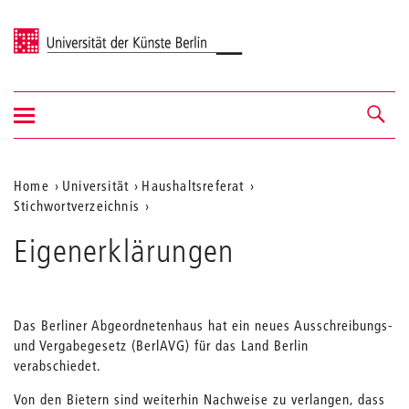
Universität der Künste Berlin
Navigation
Navigation &
ein-/ausblenden
Suche
Aktuelle
Home
Universität
Haushaltsreferat
Stichwortverzeichnis
Position
auf
Eigenerklärungen
der
Webseite
Das Berliner Abgeordnetenhaus hat ein neues Ausschreibungs-
und Vergabegesetz (BerlAVG) für das Land Berlin
verabschiedet.
Von den Bietern sind weiterhin Nachweise zu verlangen, dass