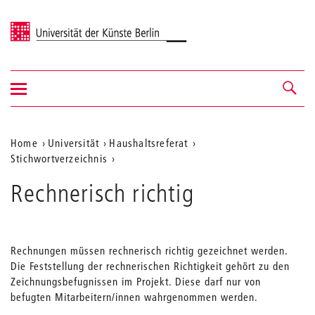
Universität der Künste Berlin
Navigation
Navigation &
ein-/ausblenden
Suche
Aktuelle
Home
Universität
Haushaltsreferat
Stichwortverzeichnis
Position
auf
Rechnerisch richtig
der
Webseite
Rechnungen müssen rechnerisch richtig gezeichnet werden.
Die Feststellung der rechnerischen Richtigkeit gehört zu den
Zeichnungsbefugnissen im Projekt. Diese darf nur von
befugten Mitarbeitern/innen wahrgenommen werden.