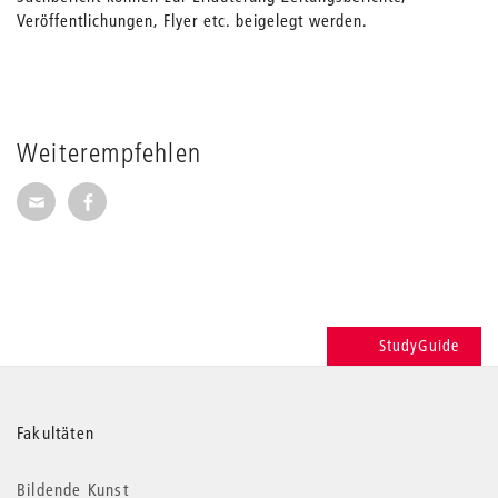
Veröffentlichungen, Flyer etc. beigelegt werden.
Weiterempfehlen
Seite per E-Mail weiterempfehlen
Seite auf Facebook weiterempfehlen
StudyGuide
Weitere
Fakultäten
Informationen
Bildende Kunst