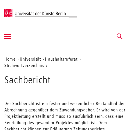
Universität der Künste Berlin
Navigation
Navigation &
ein-/ausblenden
Suche
Aktuelle
Home
Universität
Haushaltsreferat
Stichwortverzeichnis
Position
auf
Sachbericht
der
Webseite
Der Sachbericht ist ein fester und wesentlicher Bestandteil der
Abrechnung gegenüber dem Zuwendungsgeber. Er wird von der
Projektleitung erstellt und muss so ausführlich sein, dass eine
Beurteilung des gesamten Projektes möglich ist. Dem
Sachbericht können zur Erläuterung Zeitungsberichte,