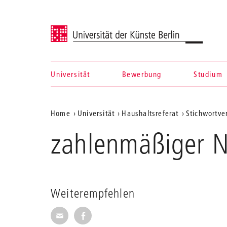
Universität der Künste Berlin
Universität
Bewerbung
Studium
Navigation &
Aktuelle
Home
Universität
Haushaltsreferat
Stichwortve
Suche
Position
zahlenmäßiger 
auf
der
Webseite
Weiterempfehlen
Seite per E-Mail weiterempfehlen
Seite auf Facebook weiterempfehl