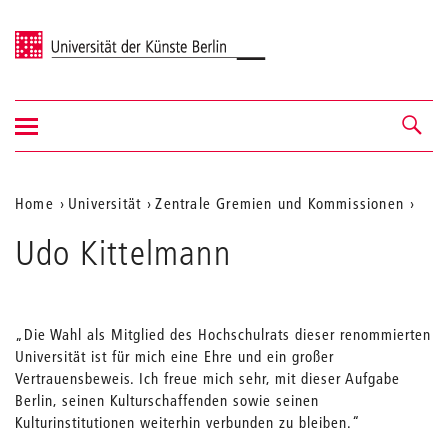
Universität der Künste Berlin
Navigation
Navigation &
ein-/ausblenden
Suche
Aktuelle
Home
Universität
Zentrale Gremien und Kommissionen
Position
Udo Kittelmann
auf
der
Webseite
„Die Wahl als Mitglied des Hochschulrats dieser renommierten
Universität ist für mich eine Ehre und ein großer
Vertrauensbeweis. Ich freue mich sehr, mit dieser Aufgabe
Berlin, seinen Kulturschaffenden sowie seinen
Kulturinstitutionen weiterhin verbunden zu bleiben.“