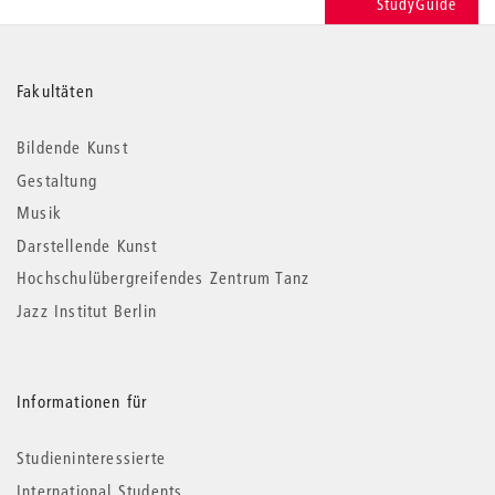
StudyGuide
Weitere
Fakultäten
Informationen
Bildende Kunst
Gestaltung
Musik
Darstellende Kunst
Hochschulübergreifendes Zentrum Tanz
Jazz Institut Berlin
Informationen für
Studieninteressierte
International Students