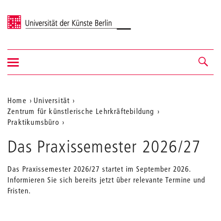
Universität der Künste Berlin
Navigation
Navigation &
ein-/ausblenden
Suche
Aktuelle
Home
Universität
Zentrum für künstlerische Lehrkräftebildung
Position
Praktikumsbüro
auf
Das Praxissemester 2026/27
der
Webseite
Das Praxissemester 2026/27 startet im September 2026.
Informieren Sie sich bereits jetzt über relevante Termine und
Fristen.