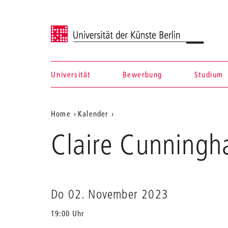
Universität der Künste Berlin
Universität
Bewerbung
Studium
Navigation &
Aktuelle
Home
Kalender
Suche
Claire
Position
Claire Cunningh
Cunningham:
auf
4
Legs
der
Good
Webseite
Do 02. November 2023
19:00 Uhr