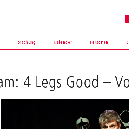
Forschung
Kalender
Personen
S
am: 4 Legs Good
– Vo