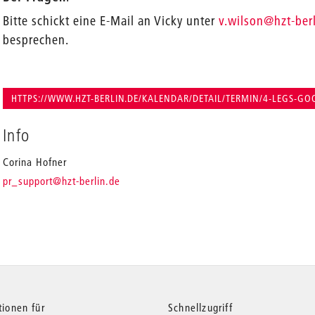
_
Bitte schickt eine E-Mail an Vicky unter
v.wilson
@hzt-ber
besprechen.
HTTPS://WWW.HZT-BERLIN.DE/KALENDAR/DETAIL/TERMIN/4-LEGS-GO
Info
Corina Hofner
_
pr_support
@hzt-berlin.de
tionen für
Schnellzugriff