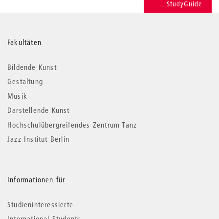
StudyGuide
Weitere
Fakultäten
Informationen
Bildende Kunst
Gestaltung
Musik
Darstellende Kunst
Hochschulübergreifendes Zentrum Tanz
Jazz Institut Berlin
Informationen für
Studieninteressierte
International Students