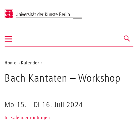
Universität der Künste Berlin
Navigation
Navigation &
ein-/ausblenden
Suche
Aktuelle
Home
Kalender
Bach
Position
Bach Kantaten
Kantaten
– Workshop
auf
der
Webseite
Mo 15.
-
Di 16. Juli 2024
In Kalender eintragen