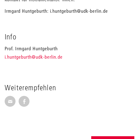
Irmgard Huntgeburth: i.huntgeburth@udk-berlin.de
Info
Prof. Irmgard Huntgeburth
_
i.huntgeburth
@udk-berlin.de
Weiterempfehlen
Seite per E-Mail weiterempfehlen
Seite auf Facebook weiterempfehlen