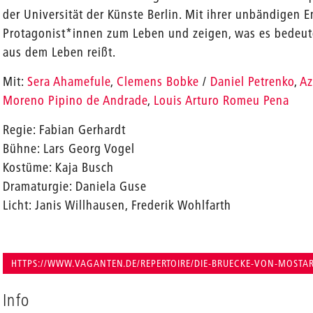
der Universität der Künste Berlin. Mit ihrer unbändigen E
Protagonist*innen zum Leben und zeigen, was es bedeut
aus dem Leben reißt.
Mit:
Sera Ahamefule
,
Clemens Bobke
/
Daniel Petrenko
,
A
en
Moreno Pipino de Andrade
,
Louis Arturo Romeu Pena
Regie: Fabian Gerhardt
Bühne: Lars Georg Vogel
Kostüme: Kaja Busch
Dramaturgie: Daniela Guse
Licht: Janis Willhausen, Frederik Wohlfarth
HTTPS://WWW.VAGANTEN.DE/REPERTOIRE/DIE-BRUECKE-VON-MOSTA
Info