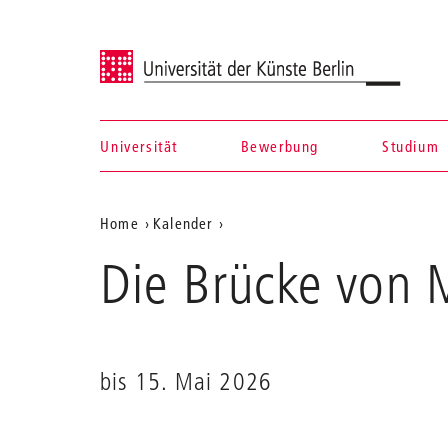
Universität der Künste Berlin
Universität
Bewerbung
Studium
Navigation &
Aktuelle
Home
Kalender
Suche
Die
Position
Die Brücke von 
Brücke
auf
von
Mostar
der
Webseite
bis 15. Mai 2026