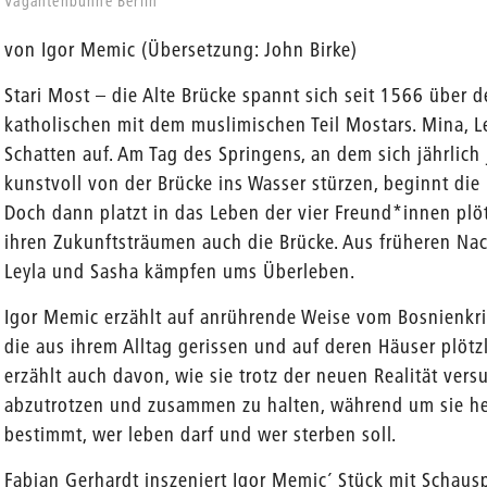
Vagantenbühne Berlin
von Igor Memic (Übersetzung: John Birke)
Stari Most – die Alte Brücke spannt sich seit 1566 über 
katholischen mit dem muslimischen Teil Mostars. Mina, 
Schatten auf. Am Tag des Springens, an dem sich jährli
kunstvoll von der Brücke ins Wasser stürzen, beginnt die
Doch dann platzt in das Leben der vier Freund*innen plöt
ihren Zukunftsträumen auch die Brücke. Aus früheren Na
Leyla und Sasha kämpfen ums Überleben.
Igor Memic erzählt auf anrührende Weise vom Bosnienkr
die aus ihrem Alltag gerissen und auf deren Häuser plöt
erzählt auch davon, wie sie trotz der neuen Realität ve
abzutrotzen und zusammen zu halten, während um sie her
bestimmt, wer leben darf und wer sterben soll.
Fabian Gerhardt inszeniert Igor Memic´ Stück mit Schaus