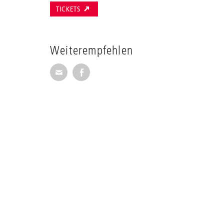
TICKETS
Weiterempfehlen
Seite per E-Mail weiterempfehlen
Seite auf Facebook weiterempfehl