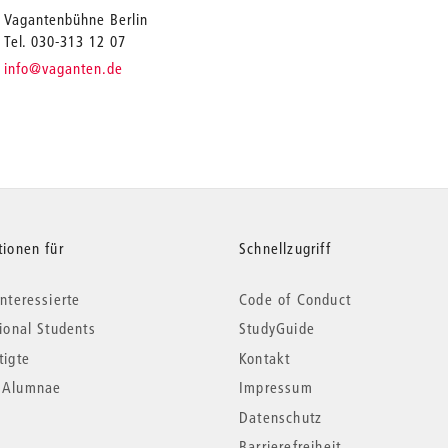
Vagantenbühne Berlin
Tel. 030-313 12 07
_
info
@vaganten.de
tionen für
Schnellzugriff
nteressierte
Code of Conduct
tional Students
StudyGuide
tigte
Kontakt
*Alumnae
Impressum
Datenschutz
Barrierefreiheit