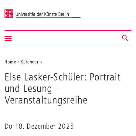
Universität der Künste Berlin
Navigation
Navigation &
ein-/ausblenden
Suche
Aktuelle
Home
Kalender
Else
Position
Else Lasker-Schüler: Portrait
Lasker-
auf
Schüler:
und Lesung
–
Portrait
der
und
Veranstaltungsreihe
Webseite
Lesung
Do 18. Dezember 2025