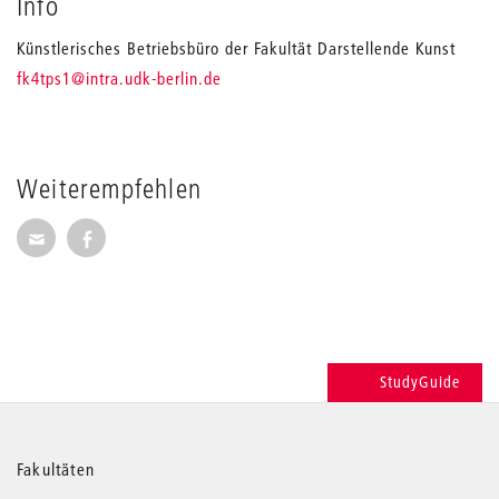
Info
Künstlerisches Betriebsbüro der Fakultät Darstellende Kunst
_
fk4tps1
@intra.udk-berlin.de
Weiterempfehlen
Seite per E-Mail weiterempfehlen
Seite auf Facebook weiterempfehlen
StudyGuide
Weitere
Fakultäten