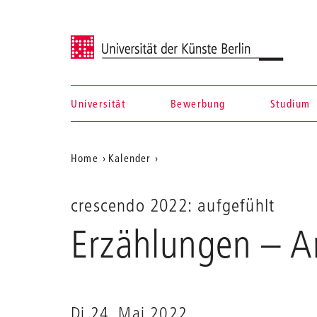
Universität der Künste Berlin
Universität
Bewerbung
Studium
Navigation &
Aktuelle
Home
Kalender
Suche
Erzählungen
Position
–
auf
Arion
crescendo 2022: aufgefühlt
Piano
der
Erzählungen – Ar
Trio
Webseite
Di 24. Mai 2022