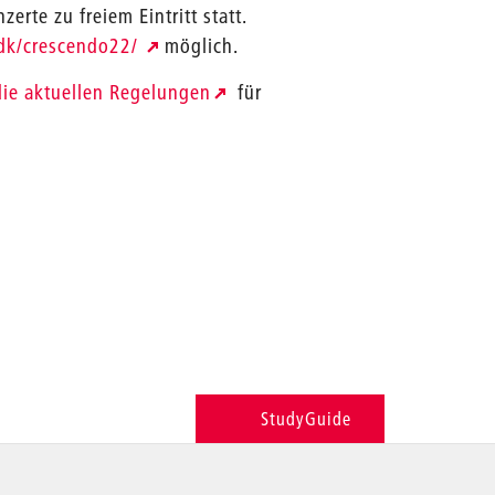
zerte zu freiem Eintritt statt.
/udk/crescendo22/
möglich.
die aktuellen Regelungen
für
StudyGuide