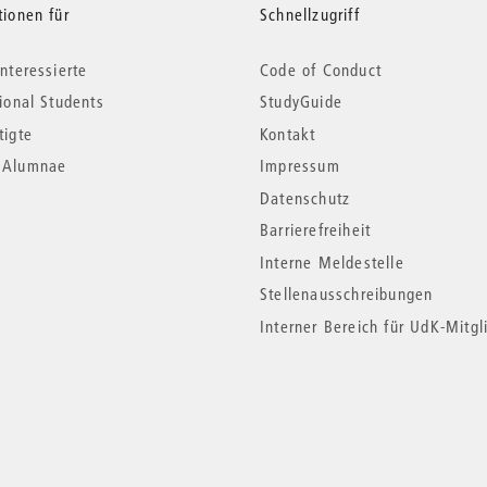
tionen für
Schnellzugriff
nteressierte
Code of Conduct
tional Students
StudyGuide
tigte
Kontakt
*Alumnae
Impressum
Datenschutz
Barrierefreiheit
Interne Meldestelle
Stellenausschreibungen
Interner Bereich für UdK-Mitgl