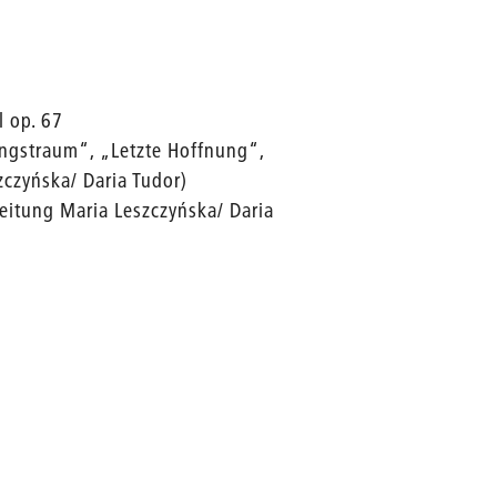
l op. 67
lingstraum“, „Letzte Hoffnung“,
czyńska/ Daria Tudor)
itung Maria Leszczyńska/ Daria