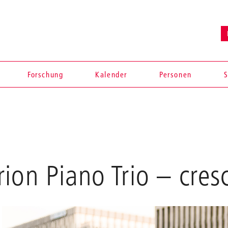
Forschung
Kalender
Personen
S
ion Piano Trio
– cres