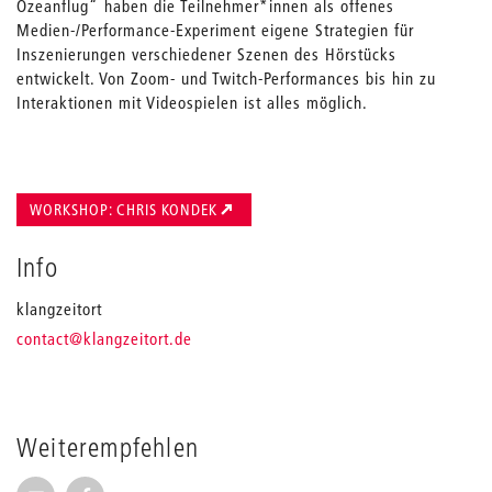
Ozeanflug“ haben die Teilnehmer*innen als offenes
Medien-/Performance-Experiment eigene Strategien für
Inszenierungen verschiedener Szenen des Hörstücks
entwickelt. Von Zoom- und Twitch-Performances bis hin zu
Interaktionen mit Videospielen ist alles möglich.
WORKSHOP: CHRIS KONDEK
Info
klangzeitort
_
contact
@klangzeitort.de
Weiterempfehlen
Seite per E-Mail weiterempfehlen
Seite auf Facebook weiterempfehlen