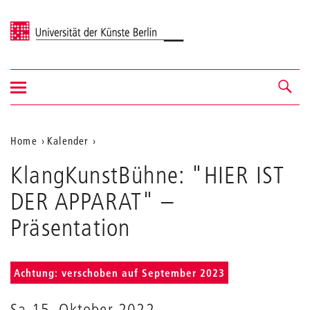
Universität der Künste Berlin
Navigation
Navigation &
ein-/ausblenden
Suche
Aktuelle
Home
Kalender
KlangKunstBühne:
Position
KlangKunstBühne: "HIER IST
"HIER
auf
IST
DER APPARAT"
–
DER
der
APPARAT"
Präsentation
Webseite
Achtung: verschoben auf September 2023
Sa 15. Oktober 2022