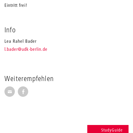
Eintritt frei!
Info
Lea Rahel Bader
_
l.bader
@udk-berlin.de
Weiterempfehlen
Seite per E-Mail weiterempfehlen
Seite auf Facebook weiterempfehlen
StudyGuide