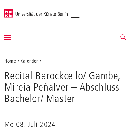
Universität der Künste Berlin
Navigation
Navigation &
ein-/ausblenden
Suche
Aktuelle
Home
Kalender
Recital
Position
Recital Barockcello/ Gambe,
Barockcello/
auf
Gambe,
Mireia Peñalver
– Abschluss
Mireia
der
Peñalver
Bachelor/ Master
Webseite
Mo 08. Juli 2024