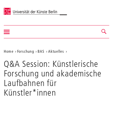
Universität der Künste Berlin
Navigation
Navigation &
ein-/ausblenden
Suche
Aktuelle
Home
Forschung
BAS
Aktuelles
Position
Q&A Session: Künstlerische
auf
Forschung und akademische
der
Laufbahnen für
Webseite
Künstler*innen