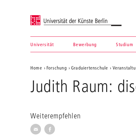
Universität der Künste Berlin
Universität
Bewerbung
Studium
Navigation &
Aktuelle
Home
Forschung
Graduiertenschule
Veranstaltu
Suche
Position
Judith Raum: dis
auf
der
Webseite
Weiterempfehlen
Seite per E-Mail weiterempfehlen
Seite auf Facebook weiterempfehl