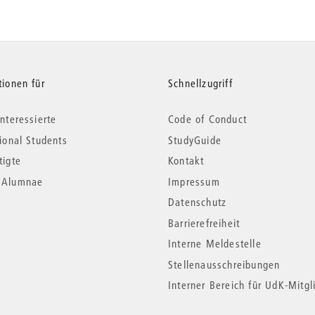
tionen für
Schnellzugriff
nteressierte
Code of Conduct
tional Students
StudyGuide
tigte
Kontakt
*Alumnae
Impressum
Datenschutz
Barrierefreiheit
Interne Meldestelle
Stellenausschreibungen
Interner Bereich für UdK-Mitgl