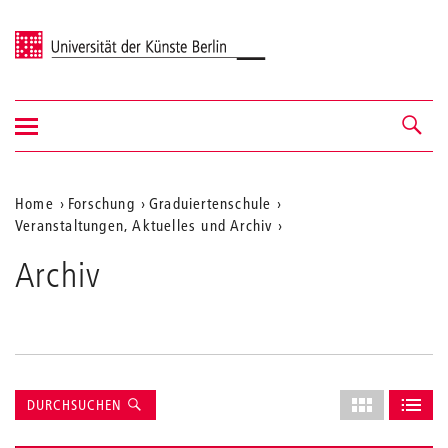
Universität der Künste Berlin
Navigation
Navigation &
ein-/ausblenden
Suche
Aktuelle
Home
Forschung
Graduiertenschule
Veranstaltungen, Aktuelles und Archiv
Position
auf
Archiv
der
Webseite
Suche
Layout
DURCHSUCHEN
des
ALS GRID AN
ALS L