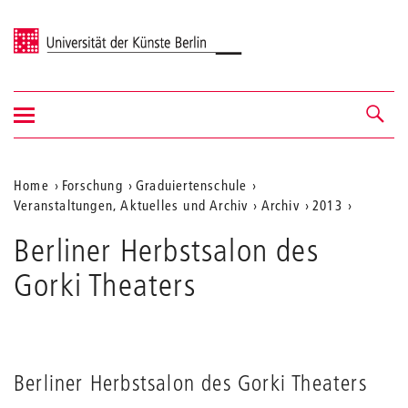
Universität der Künste Berlin
Navigation
Navigation &
ein-/ausblenden
Suche
Aktuelle
Home
Forschung
Graduiertenschule
Veranstaltungen, Aktuelles und Archiv
Archiv
2013
Position
auf
Berliner Herbstsalon des
der
Gorki Theaters
Webseite
Berliner Herbstsalon des Gorki Theaters