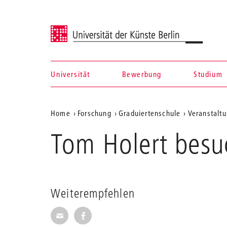
Universität der Künste Berlin
Universität
Bewerbung
Studium
Navigation &
Aktuelle
Home
Forschung
Graduiertenschule
Veranstaltu
Suche
Position
Tom Holert besu
auf
der
Webseite
Weiterempfehlen
Seite per E-Mail weiterempfehlen
Seite auf Facebook weiterempfehl