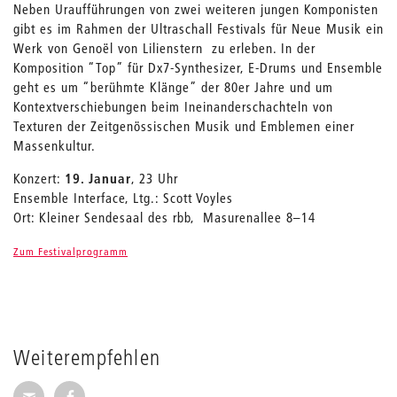
Neben Uraufführungen von zwei weiteren jungen Komponisten
gibt es im Rahmen der Ultraschall Festivals für Neue Musik ein
Werk von Genoël von Lilienstern zu erleben. In der
Komposition “Top” für Dx7-Synthesizer, E-Drums und Ensemble
geht es um “berühmte Klänge” der 80er Jahre und um
Kontextverschiebungen beim Ineinanderschachteln von
Texturen der Zeitgenössischen Musik und Emblemen einer
Massenkultur.
Konzert:
19. Januar
, 23 Uhr
Ensemble Interface, Ltg.: Scott Voyles
Ort: Kleiner Sendesaal des rbb, Masurenallee 8–14
Zum Festivalprogramm
Weiterempfehlen
Seite per E-Mail weiterempfehlen
Seite auf Facebook weiterempfehlen