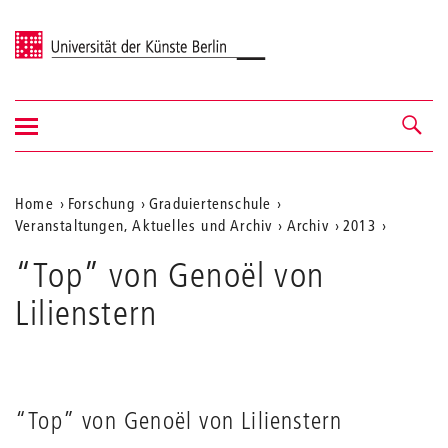
Universität der Künste Berlin
Navigation
Navigation &
ein-/ausblenden
Suche
Aktuelle
Home
Forschung
Graduiertenschule
Veranstaltungen, Aktuelles und Archiv
Archiv
2013
Position
auf
“Top” von Genoël von
der
Lilienstern
Webseite
“Top” von Genoël von Lilienstern