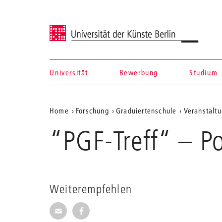
Universität der Künste Berlin
Universität
Bewerbung
Studium
Navigation &
Aktuelle
Home
Forschung
Graduiertenschule
Veranstaltu
Suche
Position
“PGF-Treff“ – P
auf
der
Webseite
Weiterempfehlen
Seite per E-Mail weiterempfehlen
Seite auf Facebook weiterempfehl