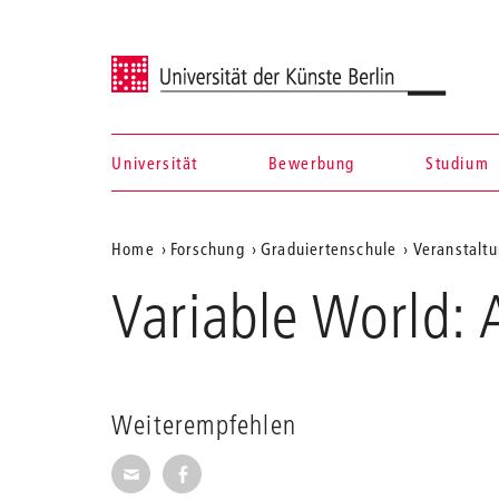
Universität der Künste Berlin
Universität
Bewerbung
Studium
Navigation &
Aktuelle
Home
Forschung
Graduiertenschule
Veranstaltu
Suche
Position
Variable World:
auf
der
Webseite
Weiterempfehlen
Seite per E-Mail weiterempfehlen
Seite auf Facebook weiterempfehl