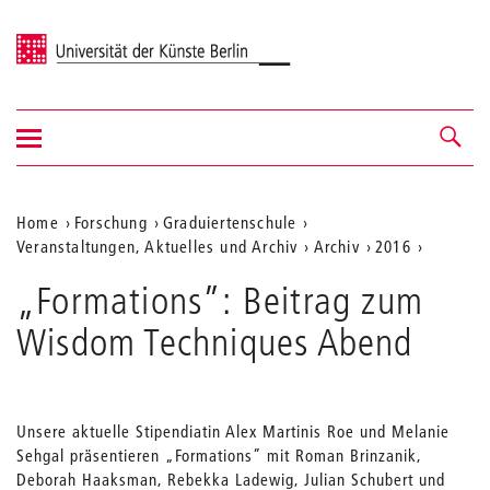
Universität der Künste Berlin
Navigation
Navigation &
ein-/ausblenden
Suche
Aktuelle
Home
Forschung
Graduiertenschule
Veranstaltungen, Aktuelles und Archiv
Archiv
2016
Position
auf
„Formations”: Beitrag zum
der
Wisdom Techniques Abend
Webseite
Unsere aktuelle Stipendiatin Alex Martinis Roe und Melanie
Sehgal präsentieren „Formations” mit Roman Brinzanik,
Deborah Haaksman, Rebekka Ladewig, Julian Schubert und