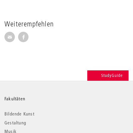
Weiterempfehlen
Seite per E-Mail weiterempfehlen
Seite auf Facebook weiterempfehlen
StudyGuide
Weitere
Fakultäten
Informationen
Bildende Kunst
Gestaltung
Musik