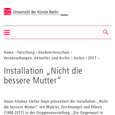
Universität der Künste Berlin
Navigation
Navigation &
ein-/ausblenden
Suche
Aktuelle
Home
Forschung
Graduiertenschule
Veranstaltungen, Aktuelles und Archiv
Archiv
2017
Position
auf
Installation „Nicht die
der
bessere Mutter“
Webseite
Unser Alumno Stefan Hayn präsentiert die Installation „Nicht
die bessere Mutter“ mit Malerei, Zeichnungen und Filmen
(1988-2017) in der Gruppenausstellung „Die Gegenwart in