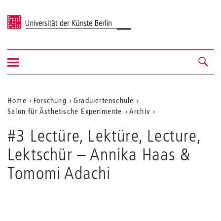
Universität der Künste Berlin
Navigation
Navigation &
ein-/ausblenden
Suche
Aktuelle
Home
Forschung
Graduiertenschule
Salon für Ästhetische Experimente
Archiv
Position
auf
#3 Lectüre, Lektüre, Lecture,
der
Lektschür – Annika Haas &
Webseite
Tomomi Adachi