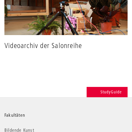
Videoarchiv der Salonreihe
StudyGuide
Weitere
Fakultäten
Informationen
Bildende Kunst