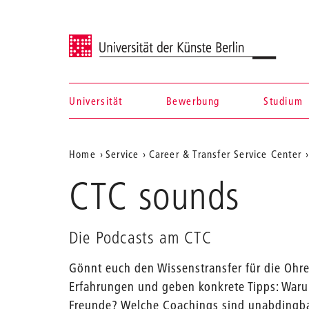
Universität der Künste Berlin
Universität
Bewerbung
Studium
Navigation &
Aktuelle
Home
Service
Career & Transfer Service Center
Suche
Position
CTC sounds
auf
der
Die Podcasts am CTC
Webseite
Gönnt euch den Wissenstransfer für die Ohr
Erfahrungen und geben konkrete Tipps: Waru
Freunde? Welche Coachings sind unabdingb