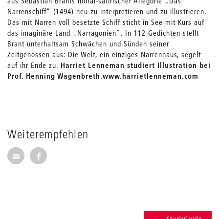
aus Sebastian Brants moral-satirischer Allegorie „Das
Narrenschiff“ (1494) neu zu interpretieren und zu illustrieren.
Das mit Narren voll besetzte Schiff sticht in See mit Kurs auf
das imaginäre Land „Narragonien“. In 112 Gedichten stellt
Brant unterhaltsam Schwächen und Sünden seiner
Zeitgenossen aus: Die Welt, ein einziges Narrenhaus, segelt
auf ihr Ende zu.
Harriet Lenneman studiert Illustration bei
Prof. Henning Wagenbreth.www.harrietlenneman.com
Weiterempfehlen
Seite per E-Mail weiterempfehlen
Seite auf Facebook weiterempfehlen