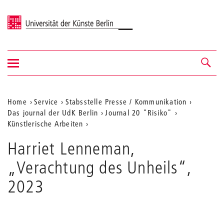
Universität der Künste Berlin
Navigation
Navigation &
ein-/ausblenden
Suche
Aktuelle
Home
Service
Stabsstelle Presse / Kommunikation
Das journal der UdK Berlin
Journal 20 "Risiko"
Position
Künstlerische Arbeiten
auf
Harriet Lenneman,
der
„Verachtung des Unheils“,
Webseite
2023