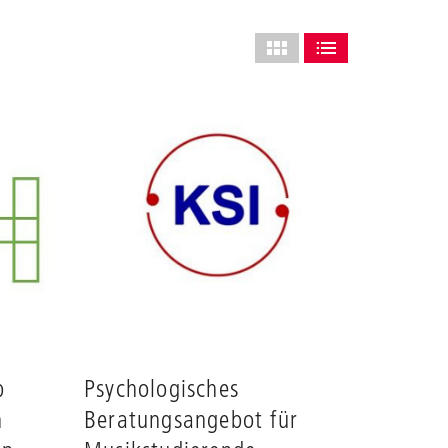
Layout
des
ALS GRID ANZEIGEN (VOLL
ALS LISTE ANZEIGE
Grids
anpassen
b
Psychologisches
n
Beratungsangebot für