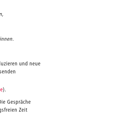
n,
innen.
eduzieren und neue
ssenden
de
).
 Die Gespräche
sfreien Zeit