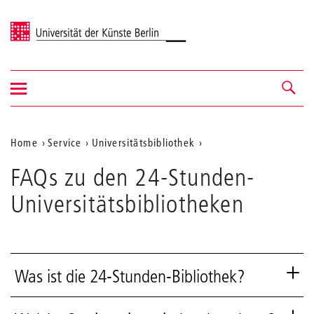
Universität der Künste Berlin
Navigation
Navigation &
ein-/ausblenden
Suche
Aktuelle
Home
Service
Universitätsbibliothek
Position
FAQs zu den 24-Stunden-
auf
Universitätsbibliotheken
der
Webseite
Was ist die 24-Stunden-Bibliothek?