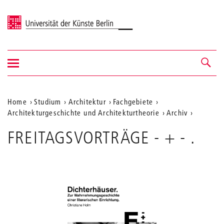
Universität der Künste Berlin
Navigation
Navigation &
ein-/ausblenden
Suche
Aktuelle
Home
Studium
Architektur
Fachgebiete
Architekturgeschichte und Architekturtheorie
Archiv
Position
20
auf
FREITAGSVORTRÄGE - + - .
FREITA
-
der
+
Webseite
-
.