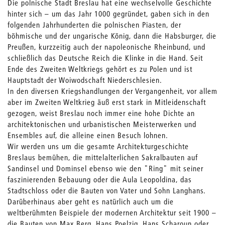
Die polnische Stadt Breslau hat eine wechselvolle Geschichte
hinter sich – um das Jahr 1000 gegründet, gaben sich in den
folgenden Jahrhunderten die polnischen Piasten, der
böhmische und der ungarische König, dann die Habsburger, die
Preußen, kurzzeitig auch der napoleonische Rheinbund, und
schließlich das Deutsche Reich die Klinke in die Hand. Seit
Ende des Zweiten Weltkriegs gehört es zu Polen und ist
Hauptstadt der Woiwodschaft Niederschlesien.
In den diversen Kriegshandlungen der Vergangenheit, vor allem
aber im Zweiten Weltkrieg äuß erst stark in Mitleidenschaft
gezogen, weist Breslau noch immer eine hohe Dichte an
architektonischen und urbanistischen Meisterwerken und
Ensembles auf, die alleine einen Besuch lohnen.
Wir werden uns um die gesamte Architekturgeschichte
Breslaus bemühen, die mittelalterlichen Sakralbauten auf
Sandinsel und Dominsel ebenso wie den "Ring" mit seiner
faszinierenden Bebauung oder die Aula Leopoldina, das
Stadtschloss oder die Bauten von Vater und Sohn Langhans.
Darüberhinaus aber geht es natürlich auch um die
weltberühmten Beispiele der modernen Architektur seit 1900 –
die Bauten von Max Berg, Hans Poelzig, Hans Scharoun oder