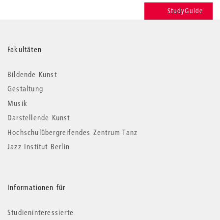
StudyGuide
Weitere
Fakultäten
Informationen
Bildende Kunst
Gestaltung
Musik
Darstellende Kunst
Hochschulübergreifendes Zentrum Tanz
Jazz Institut Berlin
Informationen für
Studieninteressierte