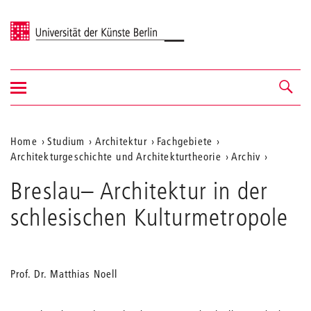
Universität der Künste Berlin
Navigation
Navigation &
ein-/ausblenden
Suche
Aktuelle
Home
Studium
Architektur
Fachgebiete
Architekturgeschichte und Architekturtheorie
Archiv
Position
17
auf
Breslau– Architektur in der
Breslau
Architek
der
schlesischen Kulturmetropole
in
Webseite
der
schlesis
Kulturme
Prof. Dr. Matthias Noell