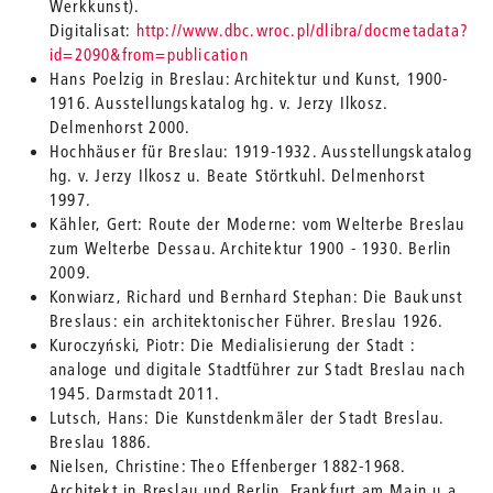
Werkkunst).
Digitalisat:
http://www.dbc.wroc.pl/dlibra/docmetadata?
id=2090&from=publication
Hans Poelzig in Breslau: Architektur und Kunst, 1900-
1916. Ausstellungskatalog hg. v. Jerzy Ilkosz.
Delmenhorst 2000.
Hochhäuser für Breslau: 1919-1932. Ausstellungskatalog
hg. v. Jerzy Ilkosz u. Beate Störtkuhl. Delmenhorst
1997.
Kähler, Gert: Route der Moderne: vom Welterbe Breslau
zum Welterbe Dessau. Architektur 1900 - 1930. Berlin
2009.
Konwiarz, Richard und Bernhard Stephan: Die Baukunst
Breslaus: ein architektonischer Führer. Breslau 1926.
Kuroczyński, Piotr: Die Medialisierung der Stadt :
analoge und digitale Stadtführer zur Stadt Breslau nach
1945. Darmstadt 2011.
Lutsch, Hans: Die Kunstdenkmäler der Stadt Breslau.
Breslau 1886.
Nielsen, Christine: Theo Effenberger 1882-1968.
Architekt in Breslau und Berlin. Frankfurt am Main u.a.