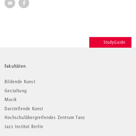
Seite per E-Mail weiterempfehlen
Seite auf Facebook weiterempfehlen
StudyGuide
Weitere
Fakultäten
Informationen
Bildende Kunst
Gestaltung
Musik
Darstellende Kunst
Hochschulübergreifendes Zentrum Tanz
Jazz Institut Berlin