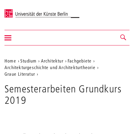
Universität der Künste Berlin
Navigation
Navigation &
ein-/ausblenden
Suche
Aktuelle
Home
Studium
Architektur
Fachgebiete
Architekturgeschichte und Architekturtheorie
Position
Graue Literatur
auf
Band
Semesterarbeiten Grundkurs
4
der
Semesterarbeiten
2019
Webseite
Grundkurs
2019