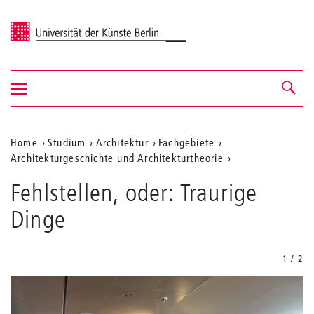
Universität der Künste Berlin
Navigation
Navigation &
ein-/ausblenden
Suche
Aktuelle
Home
Studium
Architektur
Fachgebiete
Architekturgeschichte und Architekturtheorie
Position
Fehlstellen,
auf
Fehlstellen, oder: Traurige
oder:
Traurige
der
Dinge
Dinge
Webseite
1 / 2