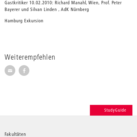
Gastkritiker 10.02.2010: Richard Manahl, Wien, Prof. Peter
Bayerer und Silvan Linden , AdK Nürnberg
Hamburg Exkursion
Weiterempfehlen
Seite per E-Mail weiterempfehlen
Seite auf Facebook weiterempfehlen
StudyGuide
Weitere
Fakultäten