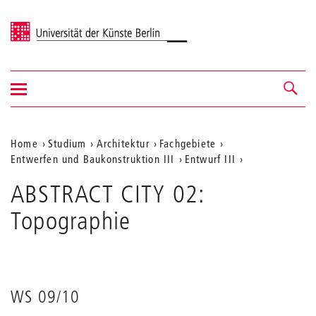
Universität der Künste Berlin
Navigation
Navigation &
ein-/ausblenden
Suche
Aktuelle
Home
Studium
Architektur
Fachgebiete
Entwerfen und Baukonstruktion III
Entwurf III
Position
auf
ABSTRACT CITY 02:
der
Topographie
Webseite
WS 09/10