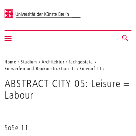
Universität der Künste Berlin
Navigation
Navigation &
ein-/ausblenden
Suche
Aktuelle
Home
Studium
Architektur
Fachgebiete
Entwerfen und Baukonstruktion III
Entwurf III
Position
auf
ABSTRACT CITY 05: Leisure =
der
Labour
Webseite
SoSe 11