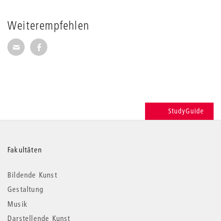
Weiterempfehlen
Seite per E-Mail weiterempfehlen
Seite auf Facebook weiterempfehlen
StudyGuide
Weitere
Fakultäten
Informationen
Bildende Kunst
Gestaltung
Musik
Darstellende Kunst