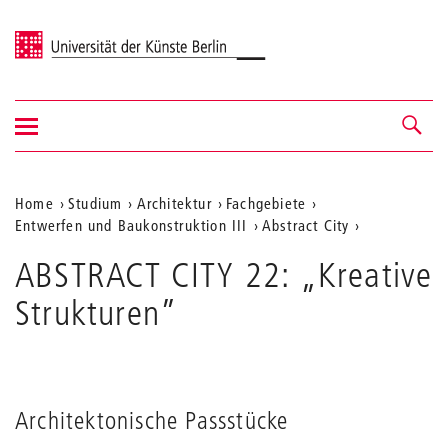
Universität der Künste Berlin
Navigation
Navigation &
ein-/ausblenden
Suche
Aktuelle
Home
Studium
Architektur
Fachgebiete
Entwerfen und Baukonstruktion III
Abstract City
Position
auf
ABSTRACT CITY 22: „Kreative
der
Strukturen”
Webseite
Architektonische Passstücke