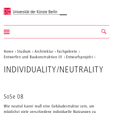
Universität der Künste Berlin
Navigation
Navigation &
ein-/ausblenden
Suche
Aktuelle
Home
Studium
Architektur
Fachgebiete
Entwerfen und Baukonstruktion III
Entwurfsprojekt
Position
auf
INDIVIDUALITY/NEUTRALITY
der
Webseite
SoSe 08
Wie neutral kann/ muß eine Gebäudestruktur sein, um
möglichst viele verschiedene individuelle Nutzungen zu