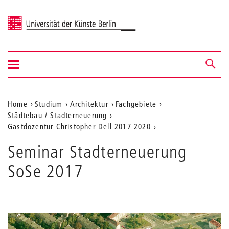
Universität der Künste Berlin
Navigation
Navigation &
ein-/ausblenden
Suche
Aktuelle
Home
Studium
Architektur
Fachgebiete
Städtebau / Stadterneuerung
Position
Gastdozentur Christopher Dell 2017-2020
auf
Seminar Stadterneuerung
der
SoSe 2017
Webseite